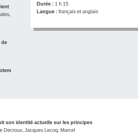
Durée :
1 h 15
cient
Langue :
français et anglais
iales,
 de
totem
uit son identité actuelle sur les principes
ne Decroux, Jacques Lecoq, Marcel