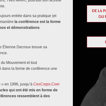
nt, Yves MARC poursuit son activité
nie.
DE LA 
oujours entrée dans sa pratique (et
DU 
e manière
la conférence est la forme
pos et démonstrations
.
ar Étienne Decroux trouve sa
ence.
re du Mouvement et tout
é dans la forme de conférence une
s
» en 1996, jusqu’à
CesCorps.Com
les qui ont été mis en forme de
férences ressemblent à des