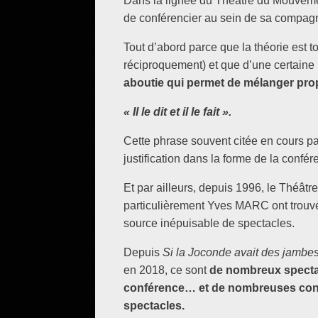
Dans la lignée du Théâtre du Mouveme
de conférencier au sein de sa compag
Tout d’abord parce que la théorie est t
réciproquement) et que d’une certain
aboutie qui permet de mélanger pro
« Il le dit et il le fait ».
Cette phrase souvent citée en cours p
justification dans la forme de la confér
Et par ailleurs, depuis 1996, le Théât
particulièrement Yves MARC ont trouv
source inépuisable de spectacles.
Depuis
Si la Joconde avait des jambe
en 2018, ce sont
de nombreux spectac
conférence… et de nombreuses con
spectacles.